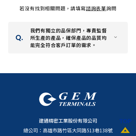
若沒有找到相關問題，請填寫
諮詢表單
詢問
我們有獨立的品保部門，專責監督
所生產的產品，確保產品的品質均
能完全符合客戶訂單的需求。
GEM的品質管理系統係建構在EN ISO
9001:2015以及IATF 16949:2016上，同
時已通過美國UNDERWRITERS
LABORATORIES INC.的認証。在嚴謹的
品質管理系統下，能精確的設定製程參
數，並依據文件資料校驗產品品質，確保
產品均能符合品質的需求。我們有獨立的
建通精密工業股份有限公司
品保部門，專責監督所生產的產品，確保
總公司：
高雄市路竹區大同路513巷138號
產品的品質均能完全符合客戶訂單的需