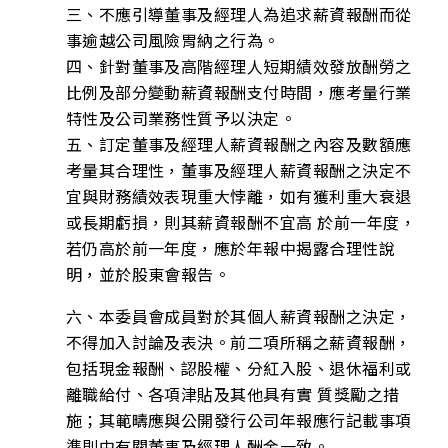
三、不應引導董事及經理人為追求薪資報酬而從
事逾越公司風險胃納之行為。
四、針對董事及高階經理人短期績效發放酬勞之
比例及部分變動薪資報酬支付時間，應考量行業
特性及公司業務性質予以決定。
五、訂定董事及經理人薪資報酬之內容及數額應
考量其合理性，董事及經理人薪資報酬之決定不
宜與財務績效表現重大悖離，如有獲利重大衰退
或長期虧損，則其薪資報酬不宜高 於前一年度，
若仍高於前一年度，應於年報中揭露合理性說
明，並於股東會報告。
六、本委員會成員對於其個人薪資報酬之決定，
不得加入討論及表決。前二項所稱之薪資報酬，
包括現金報酬、認股權、分紅入股、退休福利或
離職給付、各項津貼及其他具有實 質獎勵之措
施；其範疇應與公開發行公司年報應行記載事項
準則中有關董事及經理人酬金一致。