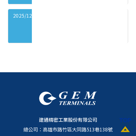
形報告(包含內部稽核問題點
獨立
見。
矯正改善報告、稽核缺失彙總
董事
2025/12/30
㇐百㇐十四年七月~㇐百㇐十
表、內部稽核問題點矯正改善
無意
四年九月內部稽核計劃執行情
追蹤表)。
見。
形報告(包含內部稽核問題點
本次
矯正改善報告、稽核缺失彙總
會議
表、內部稽核問題點矯正改善
獨立
㇐百㇐十四年十月~㇐百㇐十
追蹤表)。
本次
董事
四年十㇐月內部稽核計劃執行
會議
無意
情形報告(包含內部稽核問題
獨立
見。
點矯正改善報告、稽核缺失彙
董事
總表、內部稽核問題點矯正改
本次
無意
善追蹤表)。
會議
見。
獨立
董事
建通精密工業股份有限公司
無意
總公司：
高雄市路竹區大同路513巷138號
見。